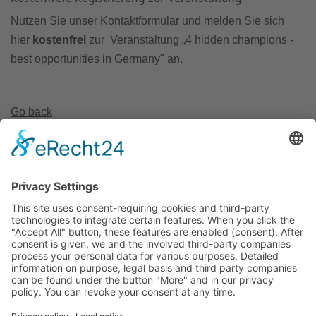
Nutzen Sie unser Kontaktformular und melden Sie sich
hier
kostenfrei
zur Veranstaltung „4 hidden champions -
best opportunities in Germany" an.
Go back
Invest Region Leipzig GmbH
Markt 9